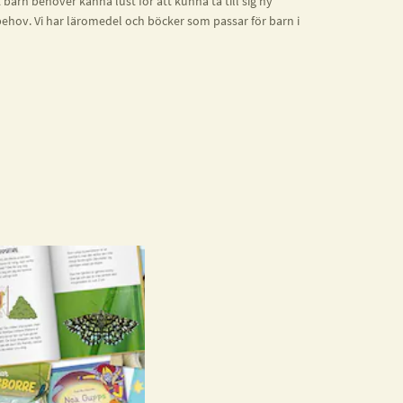
rn behöver känna lust för att kunna ta till sig ny
ehov. Vi har läromedel och böcker som passar för barn i