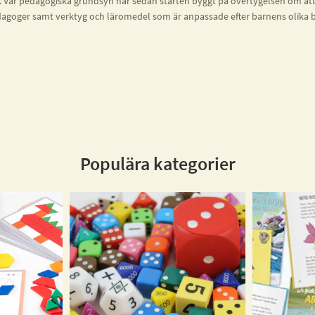
Vår pedagogiska grundsyn har sedan starten byggt på övertygelsen om att ba
edagoger samt verktyg och läromedel som är anpassade efter barnens olika b
Populära kategorier