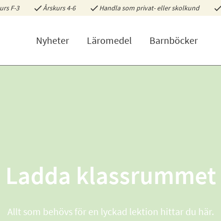
urs F-3
Årskurs 4-6
Handla som privat- eller skolkund
Nyheter
Läromedel
Barnböcker
Ladda klassrummet
Allt som behövs för en lyckad lektion hittar du här.