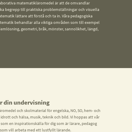
laborativa matematikläromedel är att de omvandlar
a begrepp till praktiska problemställningar och visuella
tematik lättare att förstå och ta in. Våra pedagogiska
ematik behandlar alla viktiga områden som till exempel
lemlösning, geometri, bråk, mönster, sannolikhet, längd,
ör din undervisning
läromedel och skolmaterial för engelska, NO, SO, hem- och
rott och hälsa, musik, teknik och bild. Vi hoppas att vår
som en inspirationskälla för dig som är lärare, pedagog
 som vill arbeta med ett lustfyllt lärande.