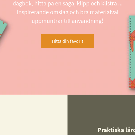
dagbok, hitta på en saga, klipp och klistra ...
Inspirerande omslag och bra materialval
uppmuntrar till användning!
Hitta din favorit
Praktiska lä