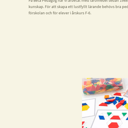
På Beta Pedagog har vi arbetat med läromedel sedan 1988. 
kunskap. För att skapa ett lustfyllt lärande behövs bra p
förskolan och för elever i årskurs F-6.