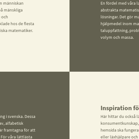
dan människan
En fördel med våra 
på mänskliga
abstrakta matematisk
e och
lösningar. Det gör ma
lade hos de flesta
hjälpmedel inom mat
stiska matematiker.
taluppfattning, prob
volym och massa.
Inspiration f
ing i svenska. Dessa
Här hittar du också 
v, alfabetisk
konsumentkunskap, id
är framtagna för att
hemsida ska fungera 
För våra lättlästa
eller läxhjälpare och