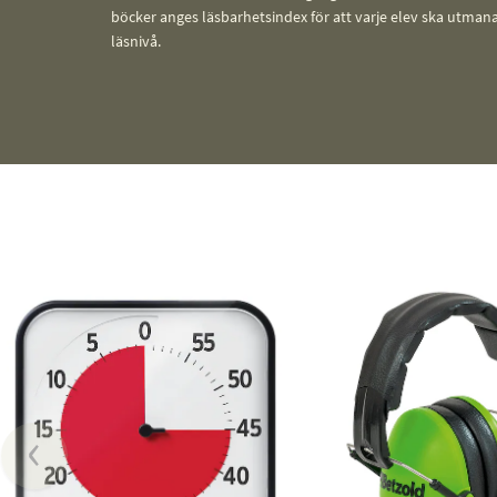
böcker anges läsbarhetsindex för att varje elev ska utmana
läsnivå.