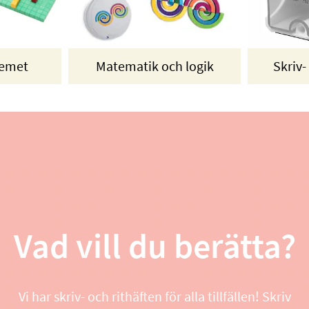
temet
Matematik och logik
Skriv-
Vad vill du berätta?
Vi har skriv- och rithäften för alla tillfällen! Skriv