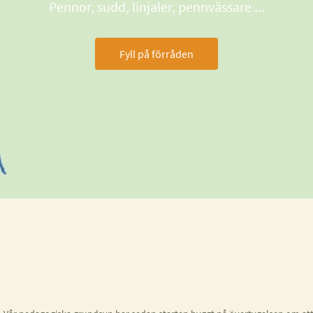
Pennor, sudd, linjaler, pennvässare ...
Fyll på förråden