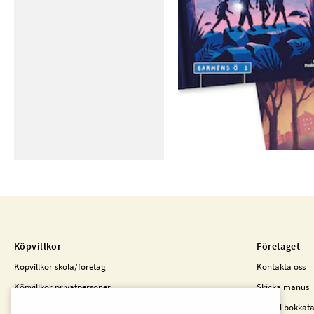
Köpvillkor
Företaget
Köpvillkor skola/företag
Kontakta oss
Köpvillkor privatpersoner
Skicka manus
Kunder i Finland
Beställ bokkat