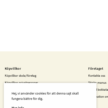
Köpvillkor
Företaget
Köpvillkor skola/företag
Kontakta oss
Köpvillkor privatpersoner
Skicka manus
Kunder i Finland
Beställ bokkat
Hej, vi använder cookies för att denna sajt skall
Information o
fungera bättre för dig.
Mer info