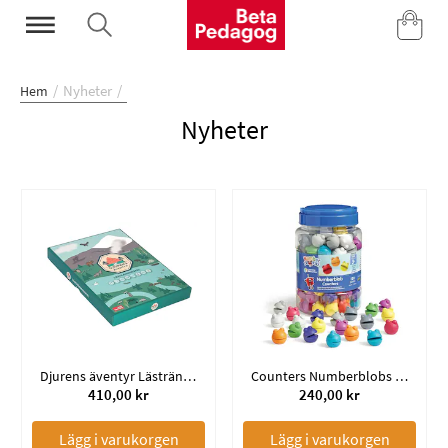
Mina Sidor
Nyheter
Hem
Nyheter
Djurens äventyr Lästräningsspel
Counters Numberblobs (120)
410,00 kr
240,00 kr
Lägg i varukorgen
Lägg i varukorgen