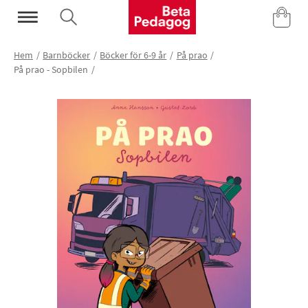
Mina Sidor
Hem
Barnböcker
Böcker för 6-9 år
På prao
På prao - Sopbilen