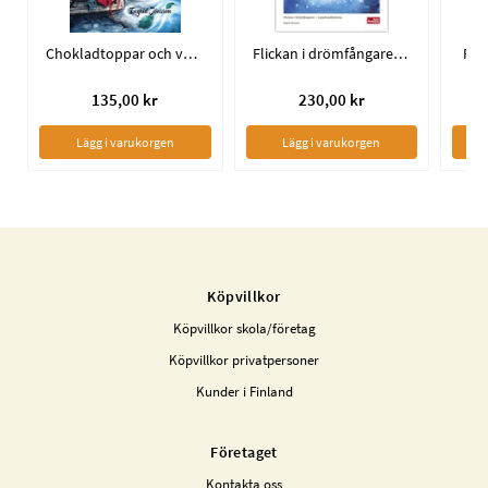
Chokladtoppar och vätteljus
Flickan i drömfångaren – Lärarhandledning
Fli
135,00 kr
230,00 kr
Lägg i varukorgen
Lägg i varukorgen
Köpvillkor
Köpvillkor skola/företag
Köpvillkor privatpersoner
Kunder i Finland
Företaget
Kontakta oss