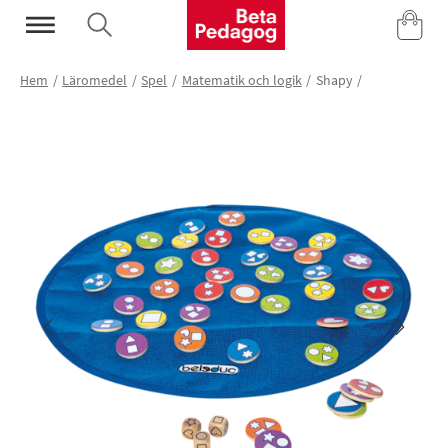
Mina Sidor
Hem
Läromedel
Spel
Matematik och logik
Shapy