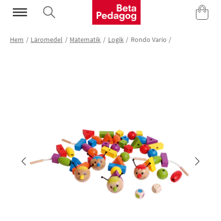
Mina Sidor
Hem
Läromedel
Matematik
Logik
Rondo Vario