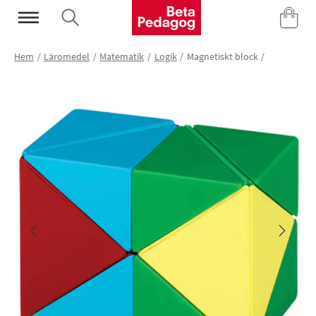
Mina Sidor
Hem
Läromedel
Matematik
Logik
Magnetiskt block