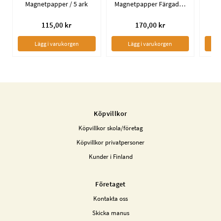
Magnetpapper / 5 ark
Magnetpapper Färgade A4 / 7 ark
Ta
115,00 kr
170,00 kr
Lägg i varukorgen
Lägg i varukorgen
Köpvillkor
Köpvillkor skola/företag
Köpvillkor privatpersoner
Kunder i Finland
Företaget
Kontakta oss
Skicka manus