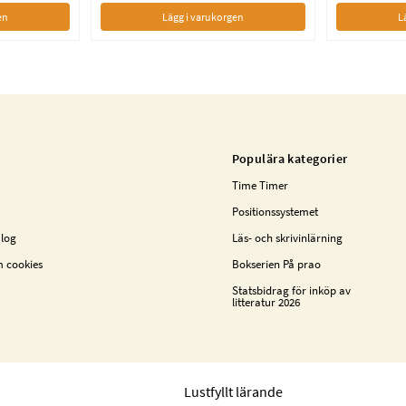
en
Lägg i varukorgen
L
Populära kategorier
Time Timer
Positionssystemet
alog
Läs- och skrivinlärning
m cookies
Bokserien På prao
Statsbidrag för inköp av
litteratur 2026
Lustfyllt lärande