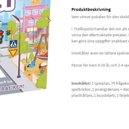
Produktbeskrivning
Vem vinner pokalen för den skickl
I
Trafikspelet
handlar det om att rö
vinna den eftertraktade pokalen.
kan göra sina uppgifter snabbas
Innehåller även en lättare spelve
Passar för barn 6-10 år, och 2-4 sp
Innehåller:
1 spelplan, 75 frågekor
spelbrickor, 1 poängräknare + däc
plasthållare, 1 bussbiljett, 1 färjeb