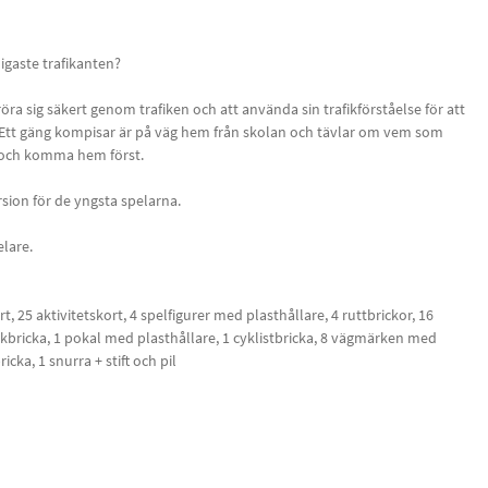
igaste trafikanten?
ra sig säkert genom trafiken och att använda sin trafikförståelse för att
 Ett gäng kompisar är på väg hem från skolan och tävlar om vem som
t och komma hem först.
rsion för de yngsta spelarna.
elare.
t, 25 aktivitetskort, 4 spelfigurer med plasthållare, 4 ruttbrickor, 16
kbricka, 1 pokal med plasthållare, 1 cyklistbricka, 8 vägmärken med
ricka, 1 snurra + stift och pil