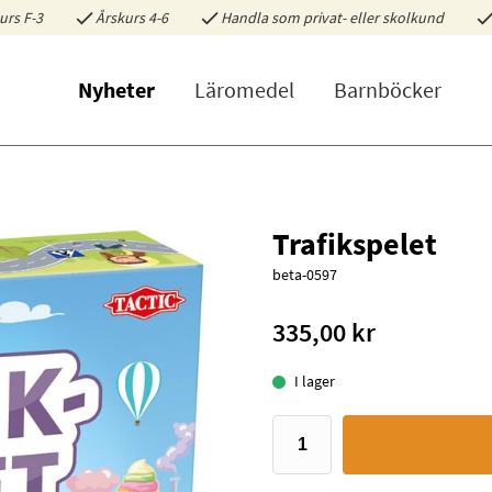
urs F-3
Årskurs 4-6
Handla som privat- eller skolkund
Nyheter
Läromedel
Barnböcker
Trafikspelet
beta-0597
335,00 kr
I lager