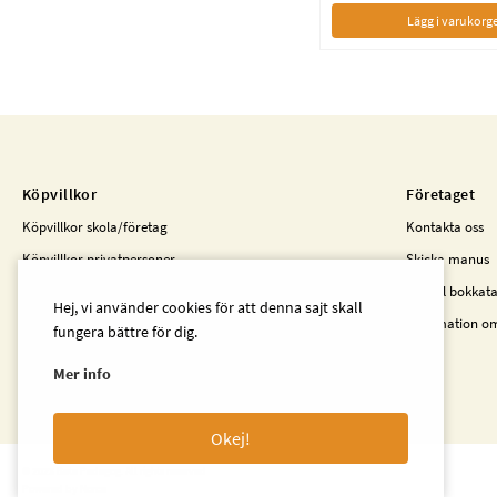
Lägg i varukorg
Köpvillkor
Företaget
Köpvillkor skola/företag
Kontakta oss
Köpvillkor privatpersoner
Skicka manus
Kunder i Finland
Beställ bokkat
Hej, vi använder cookies för att denna sajt skall
Information o
fungera bättre för dig.
Mer info
Okej!
© 2023 Beta Pedagog. All rights reserved
Powered by Norce