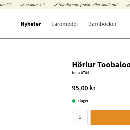
urs F-3
Årskurs 4-6
Handla som privat- eller skolkund
Nyheter
Läromedel
Barnböcker
Hörlur Toobaloo 
beta-0784
95,00 kr
I lager