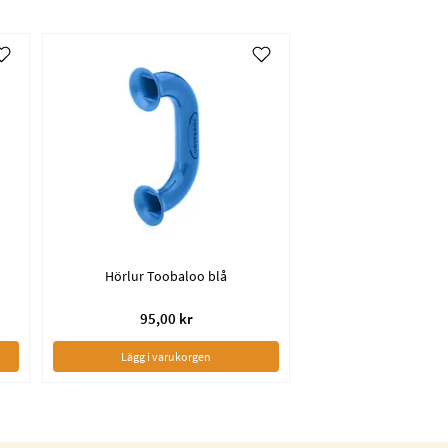
Hörlur Toobaloo blå
95,00 kr
Lägg i varukorgen