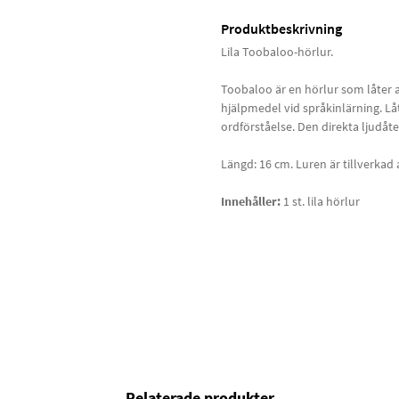
Produktbeskrivning
Lila Toobaloo-hörlur.
Toobaloo är en hörlur som låter 
hjälpmedel vid språkinlärning. Lå
ordförståelse. Den direkta ljudåte
Längd: 16 cm. Luren är tillverkad a
Innehåller:
1 st. lila hörlur
Relaterade produkter