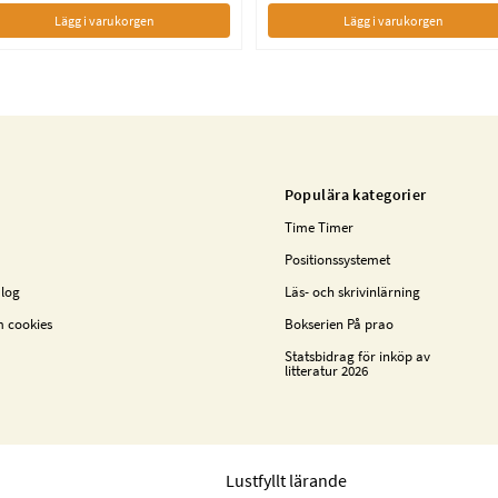
Lägg i varukorgen
Lägg i varukorgen
Populära kategorier
Time Timer
Positionssystemet
alog
Läs- och skrivinlärning
m cookies
Bokserien På prao
Statsbidrag för inköp av
litteratur 2026
Lustfyllt lärande