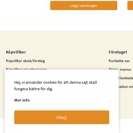
Lägg i varukorgen
Köpvillkor
Företaget
Köpvillkor skola/företag
Kontakta oss
Köpvillkor privatpersoner
Skicka manus
Kunder i Finland
Beställ bokkat
Hej, vi använder cookies för att denna sajt skall
Information o
fungera bättre för dig.
Mer info
Okej!
© 2023 Beta Pedagog. All rights reserved
Powered by Norce