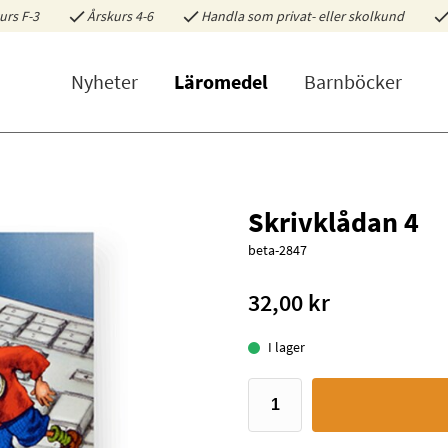
urs F-3
Årskurs 4-6
Handla som privat- eller skolkund
Nyheter
Läromedel
Barnböcker
Skrivklådan 4
beta-2847
32,00 kr
I lager