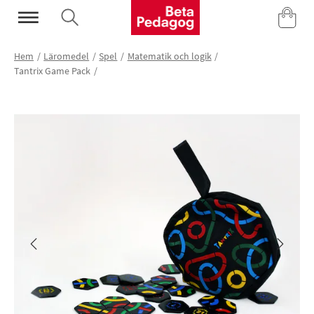
Mina Sidor
Hem
Läromedel
Spel
Matematik och logik
Tantrix Game Pack