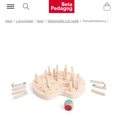
Mina Sidor
Hem
Läromedel
Spel
Matematik och logik
Penselmemory