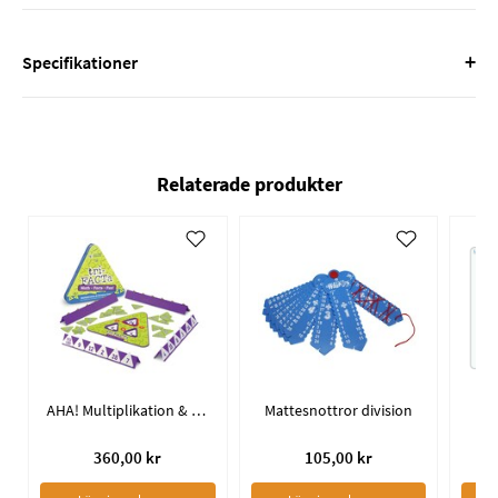
+
Specifikationer
Relaterade produkter
AHA! Multiplikation & Division
Mattesnottror division
Pu
360,00 kr
105,00 kr