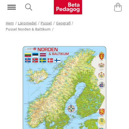
Mina Sidor
Hem
Läromedel
Pussel
Geografi
Pussel Norden & Baltikum