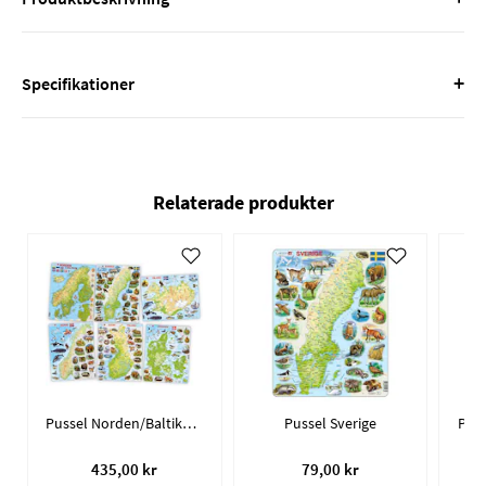
+
Specifikationer
Relaterade produkter
Pussel Norden/Baltikum / 6 olika
Pussel Sverige
Puss
435,00 kr
79,00 kr