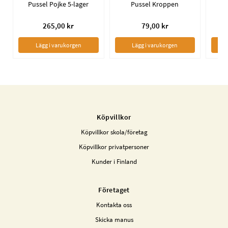
Pussel Pojke 5-lager
Pussel Kroppen
S
265,00 kr
79,00 kr
Lägg i varukorgen
Lägg i varukorgen
Köpvillkor
Köpvillkor skola/företag
Köpvillkor privatpersoner
Kunder i Finland
Företaget
Kontakta oss
Skicka manus