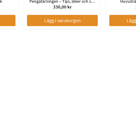
ck
Pengatärningen – Tips, idéer och spel
Huvudrä
330,00 kr
Lägg i varukorgen
Lägg