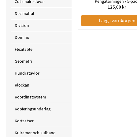
Pengatärningen / 5-pa
Cuisenairestavar
125,00 kr
Decimaltal
Lägg i varukorgen
Division
Domino
Flexitable
Geometri
Hundratavlor
Klockan
Koordinatsystem
Kopieringsunderlag
Kortsatser
Kulramar och kulband