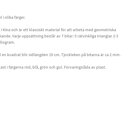
i olika färger.
i Kina och är ett klassiskt material för att arbeta med geometriska
kande. Varje uppsättning består av 7 bitar: 5 rätvinkliga trianglar (i 3
ellogram.
 en kvadrat blir sidlängden 10 cm. Tjockleken på bitarna är ca 2 mm.
st i färgerna röd, blå, grön och gul. Förvaringslåda av plast.