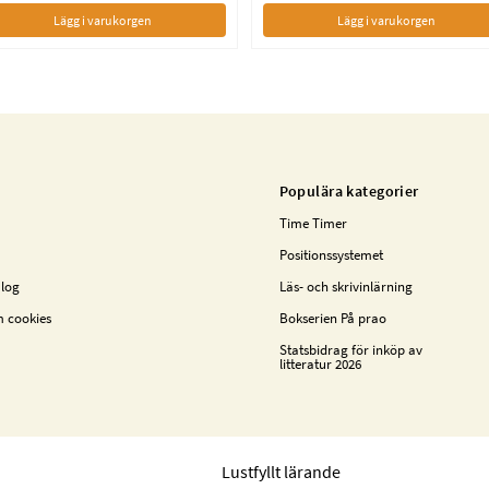
Lägg i varukorgen
Lägg i varukorgen
Populära kategorier
Time Timer
Positionssystemet
alog
Läs- och skrivinlärning
m cookies
Bokserien På prao
Statsbidrag för inköp av
litteratur 2026
Lustfyllt lärande