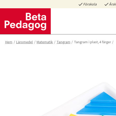
Förskola
Årsk
Hem
Läromedel
Matematik
Tangram
Tangram i plast, 4 färger