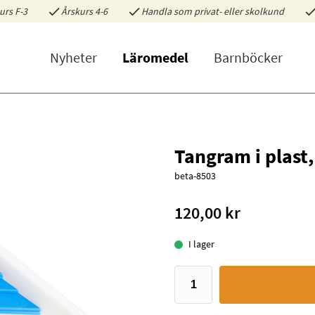
urs F-3
Årskurs 4-6
Handla som privat- eller skolkund
Nyheter
Läromedel
Barnböcker
Tangram i plast,
beta-8503
120,00 kr
I lager