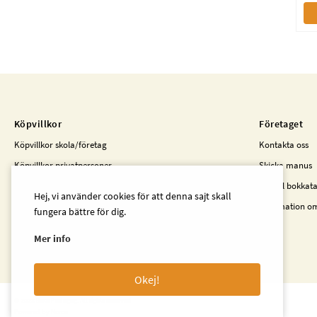
Köpvillkor
Företaget
Köpvillkor skola/företag
Kontakta oss
Köpvillkor privatpersoner
Skicka manus
Kunder i Finland
Beställ bokkat
Hej, vi använder cookies för att denna sajt skall
Information o
fungera bättre för dig.
Mer info
Okej!
© 2023 Beta Pedagog. All rights reserved
Powered by Norce