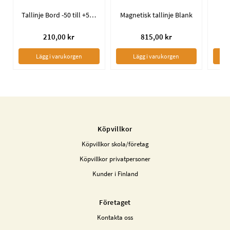
Tallinje Bord -50 till +50 / 5-pack
Magnetisk tallinje Blank
T
210,00 kr
815,00 kr
Lägg i varukorgen
Lägg i varukorgen
Köpvillkor
Köpvillkor skola/företag
Köpvillkor privatpersoner
Kunder i Finland
Företaget
Kontakta oss