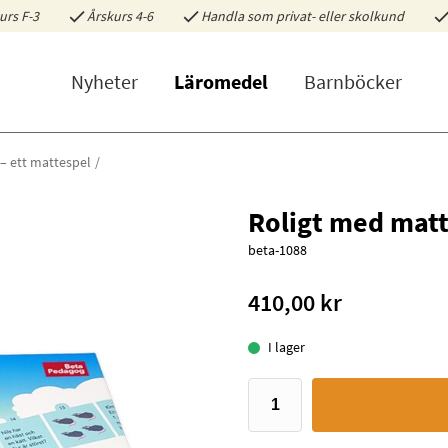
urs F-3
Årskurs 4-6
Handla som privat- eller skolkund
Nyheter
Läromedel
Barnböcker
– ett mattespel
Roligt med matt
beta-1088
410,00 kr
I lager