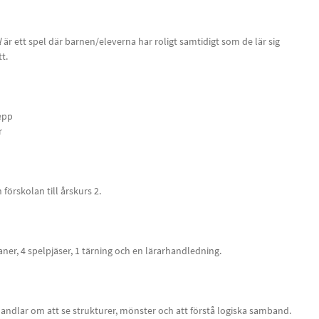
l
är ett spel där barnen/eleverna har roligt samtidigt som de lär sig
tt.
epp
r
förskolan till årskurs 2.
ner, 4 spelpjäser, 1 tärning och en lärarhandledning.
ndlar om att se strukturer, mönster och att förstå logiska samband.