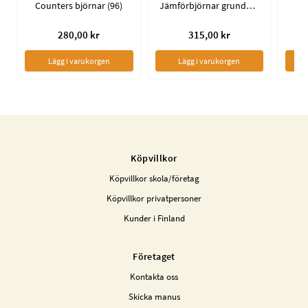
Counters björnar (96)
Jämförbjörnar grundpack
Bj
280,00 kr
315,00 kr
Lägg i varukorgen
Lägg i varukorgen
Köpvillkor
Köpvillkor skola/företag
Köpvillkor privatpersoner
Kunder i Finland
Företaget
Kontakta oss
Skicka manus