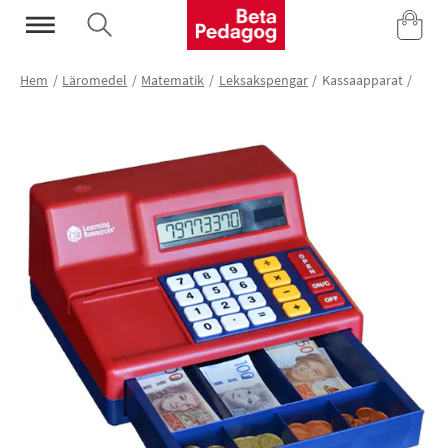
Mina Sidor
Hem
Läromedel
Matematik
Leksakspengar
Kassaapparat