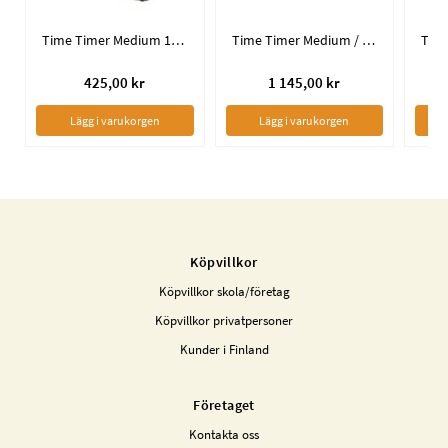
Time Timer Medium 19 x 19 cm
Time Timer Medium / 3-pack (gul, röd, blå)
425,00 kr
1 145,00 kr
Lägg i varukorgen
Lägg i varukorgen
Köpvillkor
Köpvillkor skola/företag
Köpvillkor privatpersoner
Kunder i Finland
Företaget
Kontakta oss