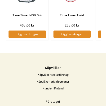
Time Timer MOD Grå
Time Timer Twist
T
405,00 kr
235,00 kr
Lägg i varukorgen
Lägg i varukorgen
Köpvillkor
Köpvillkor skola/företag
Köpvillkor privatpersoner
Kunder i Finland
Företaget