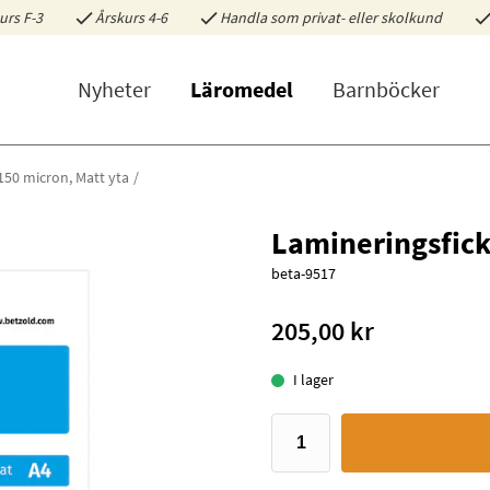
urs F-3
Årskurs 4-6
Handla som privat- eller skolkund
Nyheter
Läromedel
Barnböcker
150 micron, Matt yta
Lamineringsfick
beta-9517
205,00 kr
I lager