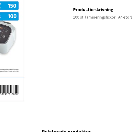
Produktbeskrivning
100 st. lamineringsfickor i A4-sto
Relaterade produkter