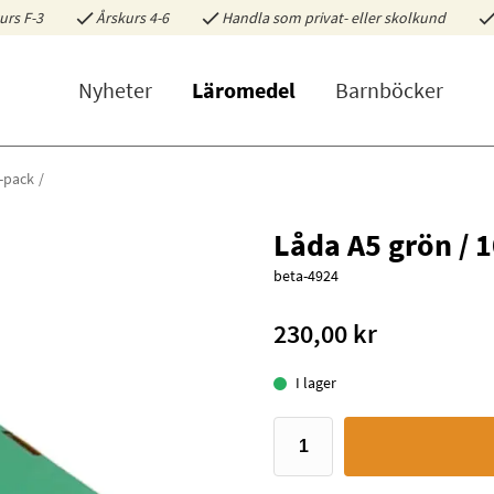
urs F-3
Årskurs 4-6
Handla som privat- eller skolkund
Nyheter
Läromedel
Barnböcker
0-pack
Låda A5 grön / 
beta-4924
230,00 kr
I lager