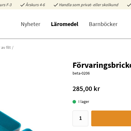
urs F-3
Årskurs 4-6
Handla som privat- eller skolkund
Nyheter
Läromedel
Barnböcker
av filt
Förvaringsbricko
beta-0206
285,00 kr
I lager