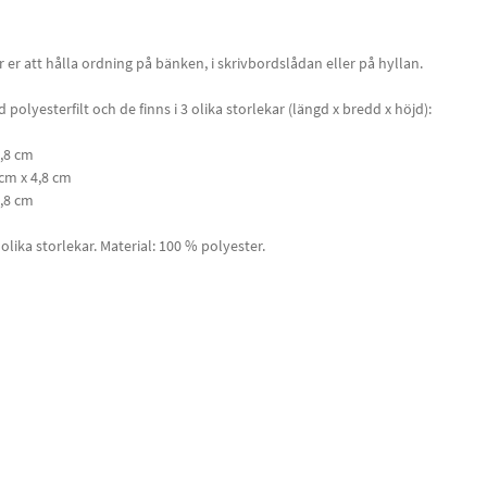
 er att hålla ordning på bänken, i skrivbordslådan eller på hyllan.
 polyesterfilt och de finns i 3 olika storlekar (längd x bredd x höjd):
4,8 cm
 cm x 4,8 cm
4,8 cm
 olika storlekar. Material: 100 % polyester.