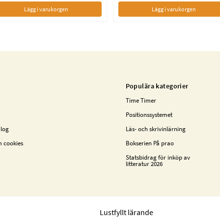
Lägg i varukorgen
Lägg i varukorgen
Populära kategorier
Time Timer
Positionssystemet
alog
Läs- och skrivinlärning
m cookies
Bokserien På prao
Statsbidrag för inköp av
litteratur 2026
Lustfyllt lärande