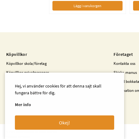
Lägg i varukorgen
Köpvillkor
Företaget
Köpvillkor skola/företag
Kontakta oss
Köpvillkor privatpersoner
Skicka manus
Kunder i Finland
Beställ bokkat
Hej, vi använder cookies för att denna sajt skall
Information o
fungera bättre för dig.
Mer info
Okej!
© 2023 Beta Pedagog. All rights reserved
Powered by Norce