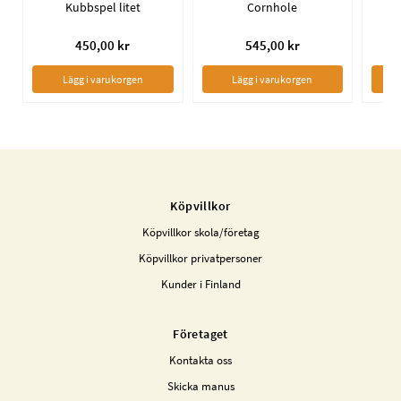
Kubbspel litet
Cornhole
L
450,00 kr
545,00 kr
Lägg i varukorgen
Lägg i varukorgen
Köpvillkor
Köpvillkor skola/företag
Köpvillkor privatpersoner
Kunder i Finland
Företaget
Kontakta oss
Skicka manus