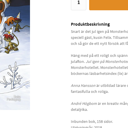
Produktbeskrivning
Snart är det jul igen på Monsterho
speciell gäst, kusin Felix. Tillsam
och så gör de ett nytt försök att få
Häng med på ett roligt och spännan
julafton.
Jul igen på Monsterhotel
Monsterhotellet. Monsterhotellet
böckernas läsbarhetsindex (lix) ä
Anna Hansson
är utbildad lärare
fantasifulla och roliga.
André Högbom
är en kreativ mång
detaljrika.
Inbunden bok, 158 sidor.
Utgivningsår: 2018