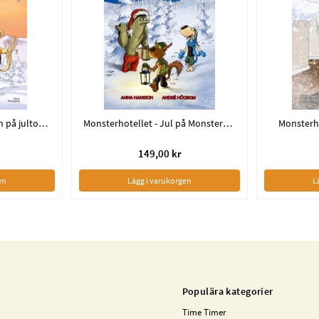
Monsterhotellet - Jakten på jultomten
Monsterhotellet - Jul på Monsterhotellet
Monsterh
149,00 kr
en
Lägg i varukorgen
L
Populära kategorier
Time Timer