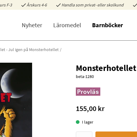
urs F-3
Årskurs 4-6
Handla som privat- eller skolkund
Nyheter
Läromedel
Barnböcker
et - Jul igen på Monsterhotellet
Monsterhotellet 
beta-1280
155,00 kr
I lager