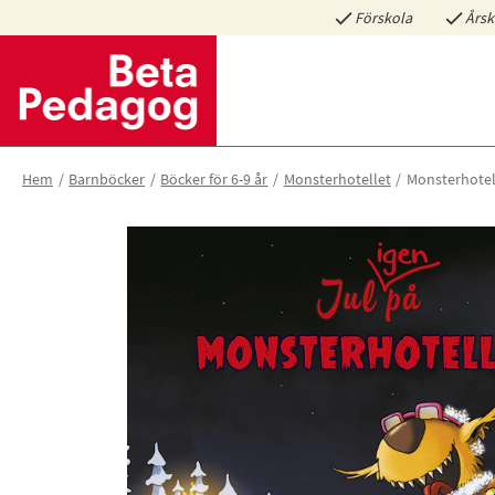
Förskola
Årsk
Hem
Barnböcker
Böcker för 6-9 år
Monsterhotellet
Monsterhotell