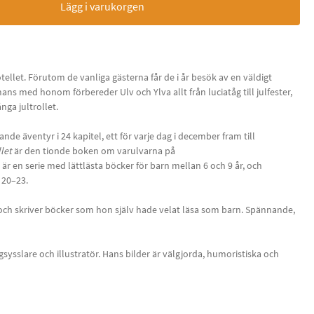
Lägg i varukorgen
tellet. Förutom de vanliga gästerna får de i år besök av en väldigt
mans med honom förbereder Ulv och Ylva allt från luciatåg till julfester,
nga jultrollet.
de äventyr i 24 kapitel, ett för varje dag i december fram till
let
är den tionde boken om varulvarna på
är en serie med lättlästa böcker för barn mellan 6 och 9 år, och
r 20–23.
 och skriver böcker som hon själv hade velat läsa som barn. Spännande,
sysslare och illustratör. Hans bilder är välgjorda, humoristiska och